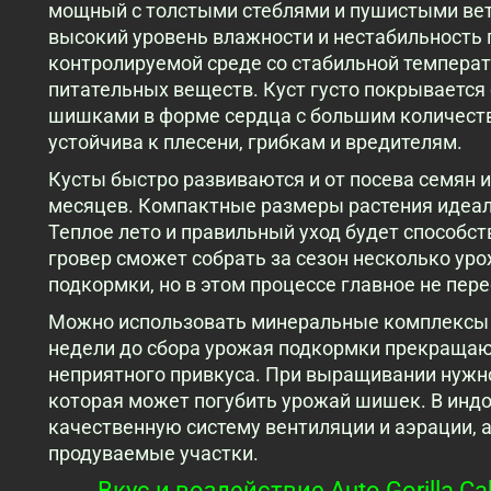
мощный с толстыми стеблями и пушистыми вет
высокий уровень влажности и нестабильность 
контролируемой среде со стабильной темпера
питательных веществ. Куст густо покрываетс
шишками в форме сердца с большим количест
устойчива к плесени, грибкам и вредителям.
Кусты быстро развиваются и от посева семян и
месяцев. Компактные размеры растения идеаль
Теплое лето и правильный уход будет способс
гровер сможет собрать за сезон несколько уро
подкормки, но в этом процессе главное не пер
Можно использовать минеральные комплексы и
недели до сбора урожая подкормки прекращают
неприятного привкуса. При выращивании нужно
которая может погубить урожай шишек. В индо
качественную систему вентиляции и аэрации, 
продуваемые участки.
Вкус и воздействие Auto Gorilla Ca