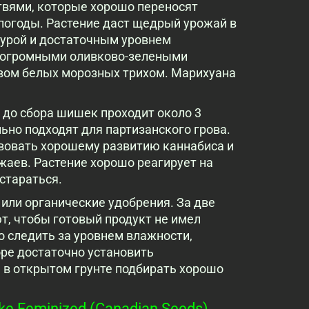
вями, которые хорошо переносят
погоды. Растение даст щедрый урожай в
турой и достаточным уровнем
я огромными оливково-зелеными
вом белых морозных трихом. Марихуана
 до сбора шишек проходит около 3
но подходят для партизанского грова.
твовать хорошему развитию каннабиса и
жаев. Растение хорошо реагирует на
естараться.
ли органические удобрения. За две
, чтобы готовый продукт не имел
 следить за уровнем влажности,
ре достаточно установить
а в открытом грунте подбирать хорошо
ke Feminized (Canadian Seeds)