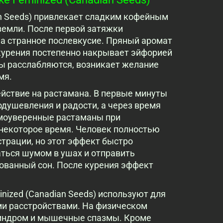
ian Seeds) привлекает сладким кофейным
земли. После первой затяжки
на странное послевкусие. Пряный аромат
 курения постепенно накрывает эйфорией
ы расслабляются, возникает желание
мя.
йствие на растамана. В первые минуты
одушевления и радости, а через время
амоуверенные растаманы при
некоторое время. Человек полностью
страции, но этот эффект быстро
ться шумом в ушах и отправить
рованный сон. После курения эффект
inized (Canadian Seeds) используют для
ми расстройствами. На физическом
синдром и мышечные спазмы. Кроме