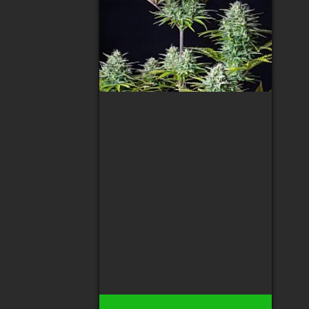
Auto Gorilla Cake
Feminized (Canadian
Seeds)
Тип сорта
:
Mostly Indica
Содержание ТГК
:
25%
Сбор урожая
:
8-9 недель
Высота
:
45-90 см
Урожай с растения
:
до 250 гр
195 грн
175 грн
38
Есть в наличии