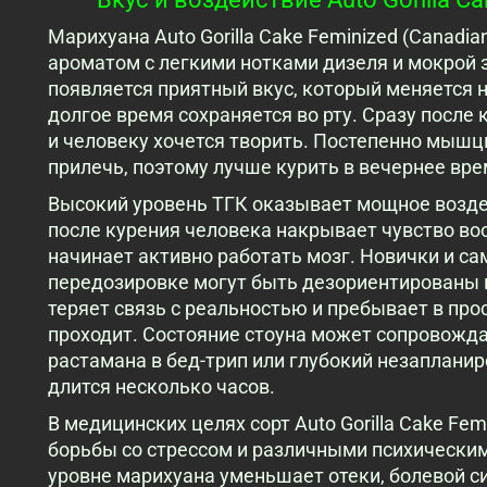
Марихуана Auto Gorilla Cake Feminized (Canad
ароматом с легкими нотками дизеля и мокрой 
появляется приятный вкус, который меняется 
долгое время сохраняется во рту. Сразу после
и человеку хочется творить. Постепенно мышц
прилечь, поэтому лучше курить в вечернее вре
Высокий уровень ТГК оказывает мощное возде
после курения человека накрывает чувство во
начинает активно работать мозг. Новички и с
передозировке могут быть дезориентированы 
теряет связь с реальностью и пребывает в про
проходит. Состояние стоуна может сопровожда
растамана в бед-трип или глубокий незаплани
длится несколько часов.
В медицинских целях сорт Auto Gorilla Cake Fem
борьбы со стрессом и различными психически
уровне марихуана уменьшает отеки, болевой 