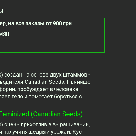
ы
р, на все заказы от 900 грн
емян
ds) создан на основе двух штаммов -
изводителя Canadian Seeds. Пьяняще-
фории, пробуждает в человеке
яет тело и помогает бороться с
Feminized (Canadian Seeds)
ds) очень прихотлив в выращивании,
ы получить щедрый урожай. Куст