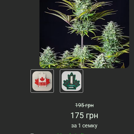
195 грн
175 грн
за
1 семку