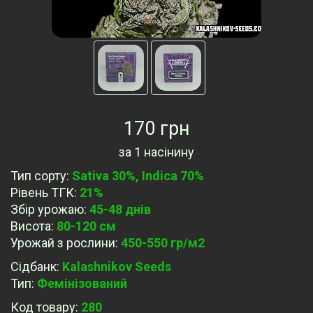
170 грн
за
1 насінину
Тип сорту
:
Sativa 30%, Indica 70%
Рівень ТГК
:
21%
Збір урожаю
:
45-48 днів
Висота
:
80-120 см
Урожай з рослини
:
450-550 гр/м2
Сідбанк
:
Kalashnikov Seeds
Тип
:
Фемінізований
Код товару:
280