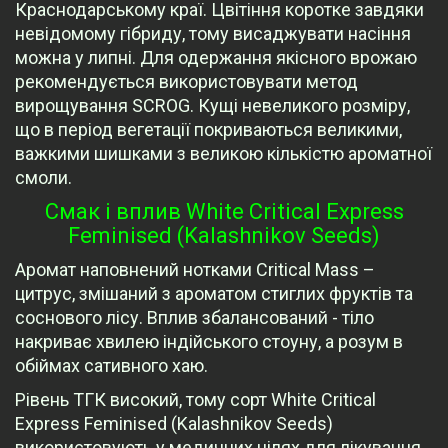
Краснодарському краї. Цвітіння коротке завдяки
невідомому гібриду, тому висаджувати насіння
можна у липні. Для одержання якісного врожаю
рекомендується використовувати метод
вирощування SCROG. Кущі невеликого розміру,
що в період вегетації покриваються великими,
важкими шишками з великою кількістю ароматної
смоли.
Смак і вплив White Critical Express
Feminised (Kalashnikov Seeds)
Аромат наповнений нотками Critical Mass –
цитрус, змішаний з ароматом стиглих фруктів та
соснового лісу. Вплив збалансований - тіло
накриває хвилею індійського стоуну, а розум в
обіймах сативного хаю.
Рівень ТГК високий, тому сорт White Critical
Express Feminised (Kalashnikov Seeds)
використовують у медичних цілях для лікування