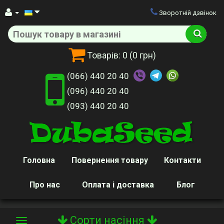
Зворотній дзвінок
Товарів:
0
(0 грн)
(066) 440 20 40
(096) 440 20 40
(093) 440 20 40
Головна
Повернення товару
Контакти
Про нас
Оплата і доставка
Блог
Сорти насіння
Toggle