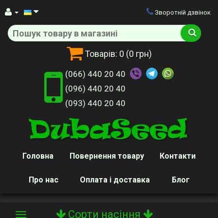
Зворотній дзвінок
Товарів:
0
(0 грн)
(066) 440 20 40
(096) 440 20 40
(093) 440 20 40
Головна
Повернення товару
Контакти
Про нас
Оплата і доставка
Блог
Сорти насіння
Toggle