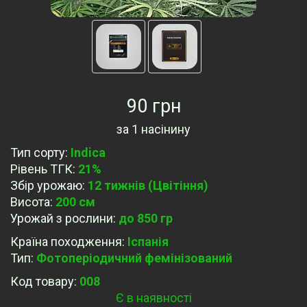
90 грн
за
1 насінину
Тип сорту
:
Indica
Рівень ТГК
:
21%
Збір урожаю
:
12 тижнів (Цвітіння)
Висота
:
200 см
Урожай з рослини
:
до 850 гр
Країна походження
:
Іспанія
Тип
:
Фотоперіодичний фемінізований
Код товару:
008
Є в наявності