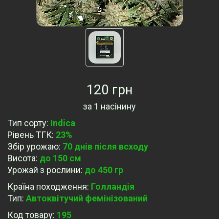
120 грн
за
1 насінину
Тип сорту
:
Indica
Рівень ТГК
:
23%
Збір урожаю
:
70 днів після всходу
Висота
:
до 150 см
Урожай з рослини
:
до 450 гр
Країна походження
:
Голландія
Тип
:
Автоквітучий фемінізований
Код товару:
195