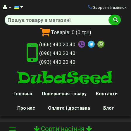
Зворотній дзвінок
Товарів:
0
(0 грн)
(066) 440 20 40
(096) 440 20 40
(093) 440 20 40
Головна
Повернення товару
Контакти
Про нас
Оплата і доставка
Блог
Сорти насіння
Toggle