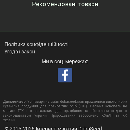
Рекомендовані товари
Переглянуті товари
Політика конфіденційності
Угода і закон
Ми в соц. мережах:
Дисклеймер:
Усі товари на сайті dubaseed.com продаються виключно як
сувенірна продукція для повнолітніх осіб (18+). Насіння конопель не
містить ТГК і є легальним для придбання та зберігання згідно із
законодавством України. Пророщування заборонено КУпАП та КК
України.
© 2015-2026 Інтернет-магазин DubaSeed