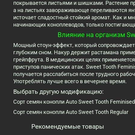
покрывается листьями и шишками. Растение п
а на листьях завораживающе переливаются ян
источает сладостный стойкий аромат. Как и мн
начинающих коноплеводов, только постигающи
Влияние на организм Swe
Мощный стоун-эффект, который сопровождаетс
глубоким сном. Накур держит растамана пример
грейпфрута. В медицинских целях применяется 
приступов панических атак. Sweet Tooth Feminis
получается расслабиться после трудного рабоч
Употреблять лучше всего в вечернее время.
Выбрать другую модификацию:
Сорт семян конопли Auto Sweet Tooth Feminised
Сорт семян конопли Auto Sweet Tooth Regular
Рекомендуемые товары