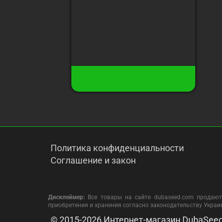
Высота
:
90 см
Урожай с растения
:
до 270 гр
110 грн
26
Есть в наличии
Купить
Политика конфиденциальности
Соглашение и закон
Дисклеймер:
Все товары на сайте dubaseed.com продают
приобретения и хранения согласно законодательству Укра
© 2015-2026 Интернет-магазин DubaSee