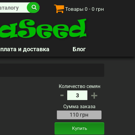
Товары
0
- 0 грн
плата и доставка
Блог
Количество семян
-
+
Сумма заказа
Купить