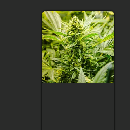
Sweet Tooth Feminised
Тип сорта
:
Indica/Ruderalis
Содержание ТГК
:
20%
Сбор урожая
:
80 дней
(Цветение)