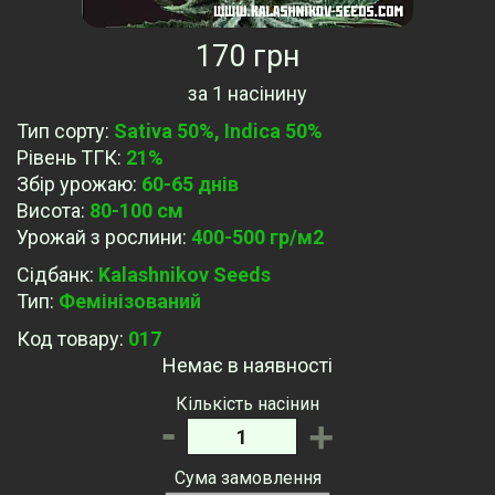
170 грн
за
1 насінину
Тип сорту
:
Sativa 50%, Indica 50%
Рівень ТГК
:
21%
Збір урожаю
:
60-65 днів
Висота
:
80-100 см
Урожай з рослини
:
400-500 гр/м2
Сідбанк
:
Kalashnikov Seeds
Тип
:
Фемінізований
Код товару:
017
Немає в наявності
Кількість насінин
-
+
Сума замовлення