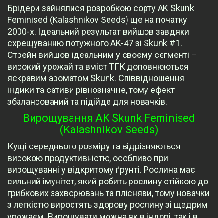
Брідери зайнялися розробкою сорту AK Skunk
Feminised (Kalashnikov Seeds) ще на початку
2000-х. Ідеальний результат вийшов завдяки
схрещуванню потужного AK-47 зі Skunk #1.
Стрейн вийшов ідеальним у своєму сегменті –
високий урожай та вміст ТГК доповнюються
яскравим ароматом Skunk. Співвідношення
індики та сативи рівнозначне, тому ефект
збалансований та підійде для новачків.
Вирощування AK Skunk Feminised
(Kalashnikov Seeds)
Кущі середнього розміру та відрізняються
високою продуктивністю, особливо при
вирощуванні у відкритому ґрунті. Рослина має
сильний імунітет, який робить рослину стійкою до
грибкових захворювань та плісняви, тому новачки
з легкістю виростять здорову рослину зі щедрим
урожаєм. Вирощувати можна як в індорі, так і в