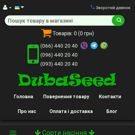
Зворотній дзвінок
Товарів:
0
(0 грн)
(066) 440 20 40
(096) 440 20 40
(093) 440 20 40
Головна
Повернення товару
Контакти
Про нас
Оплата і доставка
Блог
Сорти насіння
Toggle