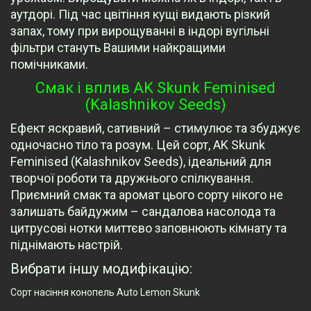
аутдорі. Під час цвітіння кущі видають різкий
запах, тому при вирощуванні в індорі вугільні
фільтри стануть Вашими найкращими
помічниками.
Смак і вплив AK Skunk Feminised
(Kalashnikov Seeds)
Ефект яскравий, сативний – стимулює та збуджує
одночасно тіло та розум. Цей сорт, AK Skunk
Feminised (Kalashnikov Seeds), ідеальний для
творчої роботи та дружнього спілкування.
Приємний смак та аромат цього сорту нікого не
залишать байдужим – сандалова насолода та
цитрусові нотки миттєво заповнюють кімнату та
піднімають настрій.
Вибрати іншу модифікацію:
Сорт насіння конопель Auto Lemon Skunk